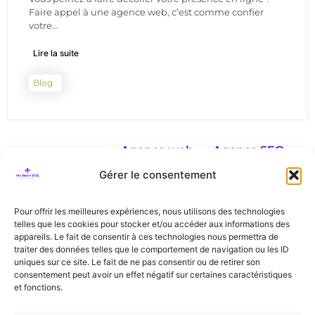
Faire appel à une agence web, c’est comme confier
votre...
Lire la suite
Blog
Agence web
Agence SEO
Agence web
Agence SEO
Gérer le consentement
Liège
Liège
Agence web
Agence SEO
Pour offrir les meilleures expériences, nous utilisons des technologies
Namur
Namur
telles que les cookies pour stocker et/ou accéder aux informations des
Agence web
Agence SEO
Partenaire de
appareils. Le fait de consentir à ces technologies nous permettra de
Mons
Mons
traiter des données telles que le comportement de navigation ou les ID
uniques sur ce site. Le fait de ne pas consentir ou de retirer son
Agence web
Agence SEO
consentement peut avoir un effet négatif sur certaines caractéristiques
Bruxelles
Bruxelles
et fonctions.
Agence web
Agence SEO