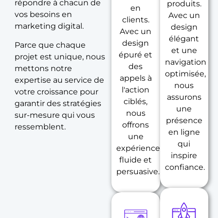
répondre à chacun de
produits.
en
vos besoins en
Avec un
clients.
marketing digital.
design
Avec un
élégant
design
Parce que chaque
et une
épuré et
projet est unique, nous
navigation
des
mettons notre
optimisée,
appels à
expertise au service de
nous
l'action
votre croissance pour
assurons
ciblés,
garantir des stratégies
une
nous
sur-mesure qui vous
présence
offrons
ressemblent.
en ligne
une
qui
expérience
inspire
fluide et
confiance.
persuasive.