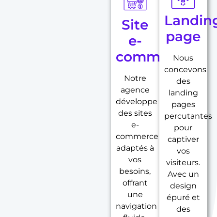
Landin
Site
page
e-
commerce
Nous
concevons
Notre
des
agence
landing
développe
pages
des sites
percutantes
e-
pour
commerce
captiver
adaptés à
vos
vos
visiteurs.
besoins,
Avec un
offrant
design
une
épuré et
navigation
des