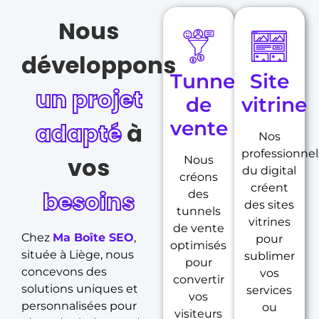
Nous
développons
Tunnel
Site
un projet
de
vitrine
vente
adapté
à
Nos
professionnel
vos
Nous
du digital
créons
créent
besoins
des
des sites
tunnels
vitrines
de vente
Chez
Ma Boîte SEO
,
pour
optimisés
située à Liège, nous
sublimer
pour
concevons des
vos
convertir
solutions uniques et
services
vos
personnalisées pour
ou
visiteurs