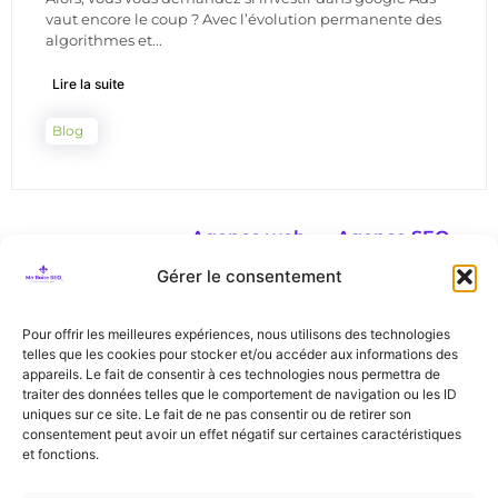
vaut encore le coup ? Avec l’évolution permanente des
algorithmes et...
Lire la suite
Blog
Agence web
Agence SEO
Agence web
Agence SEO
Gérer le consentement
Liège
Liège
Agence web
Agence SEO
Pour offrir les meilleures expériences, nous utilisons des technologies
Namur
Namur
telles que les cookies pour stocker et/ou accéder aux informations des
Agence web
Agence SEO
Partenaire de
appareils. Le fait de consentir à ces technologies nous permettra de
Mons
Mons
traiter des données telles que le comportement de navigation ou les ID
uniques sur ce site. Le fait de ne pas consentir ou de retirer son
Agence web
Agence SEO
consentement peut avoir un effet négatif sur certaines caractéristiques
Bruxelles
Bruxelles
et fonctions.
Agence web
Agence SEO